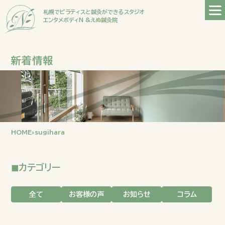
札幌でピラティスと鍼灸ができるスタジオ
エンタメボディN &えぬ鍼灸院
新着情報
HOME
»
sugihara
◼︎カテゴリー
全て
お客様の声
お知らせ
コラム