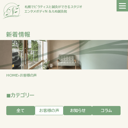
札幌でピラティスと鍼灸ができるスタジオ
エンタメボディN &えぬ鍼灸院
新着情報
HOME
»
お客様の声
◼︎カテゴリー
全て
お客様の声
お知らせ
コラム